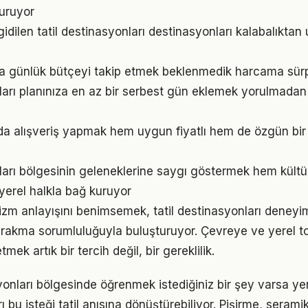
turuyor
gidilen tatil destinasyonları destinasyonları kalabalıkta
 günlük bütçeyi takip etmek beklenmedik harcama sürpr
nları planınıza en az bir serbest gün eklemek yorulmada
da alışveriş yapmak hem uygun fiyatlı hem de özgün bi
nları bölgesinin geleneklerine saygı göstermek hem kültür
 yerel halkla bağ kuruyor
urizm anlayışını benimsemek, tatil destinasyonları deneyi
bırakma sorumluluğuyla buluşturuyor. Çevreye ve yerel to
mek artık bir tercih değil, bir gereklilik.
syonları bölgesinde öğrenmek istediğiniz bir şey varsa ye
ı bu isteği tatil anısına dönüştürebiliyor. Pişirme, serami