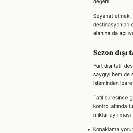
değerli.
Seyahat etmek, h
destinasyonları 
alanına da açılıy
Sezon dışı t
Yurt dışı tatil 
saygıyı hem de se
işleminden ibaret
Tatil süresince g
kontrol altında 
miktar ayrılması ö
Konaklama yoruml