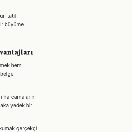
. tatil
 bir büyüme
avantajları
vermek hem
 belge
rı harcamalarını
laka yedek bir
 okumak gerçekçi