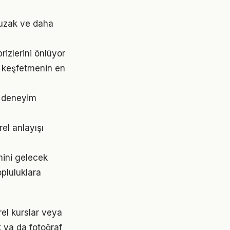
n uzak ve daha
izlerini önlüyor
n keşfetmenin en
r deneyim
el anlayışı
mini gelecek
pluluklara
rel kurslar veya
k ya da fotoğraf