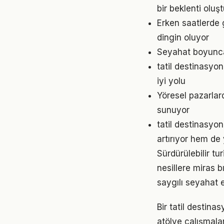
bir beklenti oluş
Erken saatlerde 
dingin oluyor
Seyahat boyunca
tatil destinasyo
iyi yolu
Yöresel pazarlar
sunuyor
tatil destinasyo
artırıyor hem de
Sürdürülebilir t
nesillere miras 
saygılı seyahat et
Bir tatil destina
atölye çalışmalar