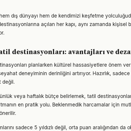
em dış dünyayı hem de kendimizi keşfetme yolculuğudur
destinasyonlarına açılan her kapı, aynı zamanda kişisel
or.
atil destinasyonları: avantajları ve dez
destinasyonları planlarken kültürel hassasiyetlere önem 
yahat deneyiminin derinliğini artırıyor. Hazırlık, sadece
 değil.
ünlük veya haftalık bütçe belirlemek, tatil destinasyonla
tutmanın en pratik yolu. Beklenmedik harcamalar için mut
nerilir.
arını sadece 5 yıldızlı değil, orta puan aralığından da