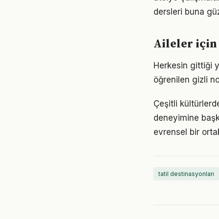
dersleri buna güz
Aileler için
Herkesin gittiği 
öğrenilen gizli n
Çeşitli kültürler
deneyimine başka
evrensel bir ortak
tatil destinasyonları