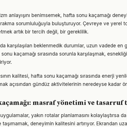
urizm anlayışını benimsemek, hafta sonu kaçamağı deney
bırakma sorumluluğuyla buluşturuyor. Çevreye ve yerel to
mek artık bir tercih değil, bir gereklilik.
da karşılaşılan beklenmedik durumlar, uzun vadede en g
 sonu kaçamağı sırasında sorunla karşılaşmak, esnekli
riyor.
nın kalitesi, hafta sonu kaçamağı sırasında enerji yeni
ak açısından gündüz aktivitelerinin neredeyse kadar ön
kaçamağı: masraf yönetimi ve tasarruf t
e uygulamalar, yakın rotalar planlamasını kolaylaştırsa da
tile taşımamak, deneyimin kalitesini artırıyor. Ekrandan 