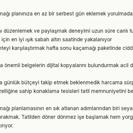
mağı planınıza en az bir serbest gün eklemek yorulmad
rını düzenlemek ve paylaşmak deneyimi uzun süre canlı t
çin en iyi ışık sabah altın saatinde yakalanıyor
nteyi karşılaştırmak hafta sonu kaçamağı paketinde ciddi
a önemli belgelerin dijital kopyalarını bulundurmak acil
 günlük bütçeyi takip etmek beklenmedik harcama sürpr
elliğine sahip konaklama tesisleri tatil memnuniyetini be
ağı planlamasının en sık atlanan adımlarından biri seya
ırakmak. Tatilden döner dönmez işe başlamak hem yor
rıyor.