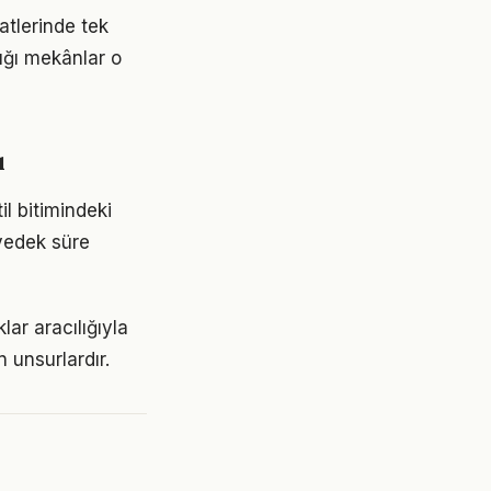
tlerinde tek
ığı mekânlar o
ı
l bitimindeki
 yedek süre
lar aracılığıyla
 unsurlardır.