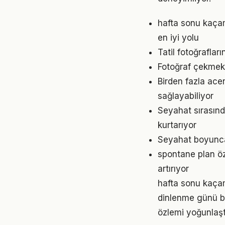
hafta sonu kaça
en iyi yolu
Tatil fotoğrafla
Fotoğraf çekmek i
Birden fazla ace
sağlayabiliyor
Seyahat sırasınd
kurtarıyor
Seyahat boyunca
spontane plan öz
artırıyor
hafta sonu kaçam
dinlenme günü b
özlemi yoğunlaştı