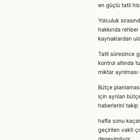
en güçlü tatil his
Yolculuk sırasınd
hakkında rehber k
kaynaklardan ula
Tatil süresince 
kontrol altında 
miktar ayrılması ö
Bütçe planlaması,
için ayrılan bütç
haberlerini takip
hafta sonu kaçam
geçirilen vakti ç
deneyimliyor.