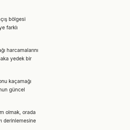
açış bölgesi
e farklı
ağı harcamalarını
laka yedek bir
 sonu kaçamağı
yonun güncel
kim olmak, orada
ıyı derinlemesine