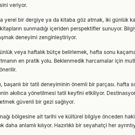
sini veriyor.
a yerel bir dergiye ya da kitaba göz atmak, iki günlük k
itapların sunmadığı içeriden perspektifler sunuyor. Bilgiy
şmak deneyimi zenginleştiriyor.
günlük veya haftalık bütçe belirlemek, hafta sonu kaçam
tutmanın en pratik yolu. Beklenmedik harcamalar için mut
nerilir.
 başarılı bir tatil deneyiminin önemli bir parçası. hafta
enin akıllıca yönetilmesi tatil keyfini etkiliyor. Destinas
 etmek güvenli bir gezi sağlıyor.
ağı bölgesine ait tarihi ve kültürel bilgiye önceden ha
ok daha anlamlı kılıyor. Hazırlıklı bir seyahatçi her ayrınt