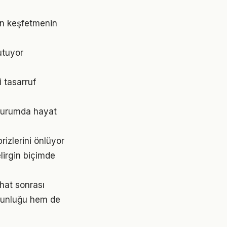
an keşfetmenin
utuyor
 tasarruf
 durumda hayat
izlerini önlüyor
lirgin biçimde
hat sonrası
gunluğu hem de