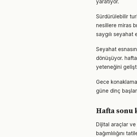
yaratıyor.
Sürdürülebilir t
nesillere miras 
saygılı seyahat et
Seyahat esnasın
dönüşüyor. hafta
yeteneğini gelişti
Gece konaklaması
güne dinç başlam
Hafta sonu 
Dijital araçlar v
bağımlılığını ta