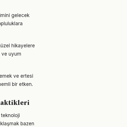
imini gelecek
pluluklara
üzel hikayelere
ği ve uyum
lemek ve ertesi
emli bir etken.
aktikleri
 teknoloji
uzaklaşmak bazen