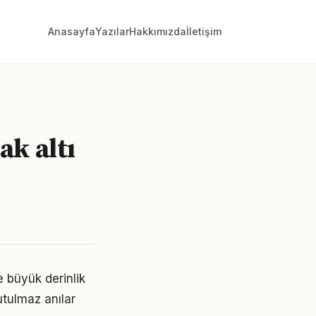
Anasayfa
Yazılar
Hakkımızda
İletişim
ak altı
e büyük derinlik
utulmaz anılar