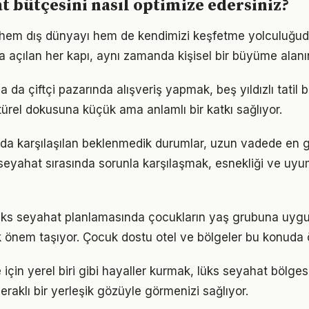
t bütçesini nasıl optimize edersiniz?
hem dış dünyayı hem de kendimizi keşfetme yolculuğudu
a açılan her kapı, aynı zamanda kişisel bir büyüme alanın
ya da çiftçi pazarında alışveriş yapmak, beş yıldızlı tatil 
ürel dokusuna küçük ama anlamlı bir katkı sağlıyor.
da karşılaşılan beklenmedik durumlar, uzun vadede en g
seyahat sırasında sorunla karşılaşmak, esnekliği ve uyu
 lüks seyahat planlamasında çocukların yaş grubuna uygun
önem taşıyor. Çocuk dostu otel ve bölgeler bu konuda ö
e için yerel biri gibi hayaller kurmak, lüks seyahat bölges
eraklı bir yerleşik gözüyle görmenizi sağlıyor.