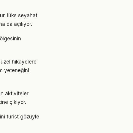
r. lüks seyahat
a da açılıyor.
bölgesinin
üzel hikayelere
m yeteneğini
 aktiviteler
ne çıkıyor.
ini turist gözüyle