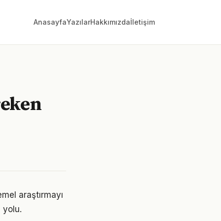
Anasayfa
Yazılar
Hakkımızda
İletişim
reken
mel araştırmayı
 yolu.