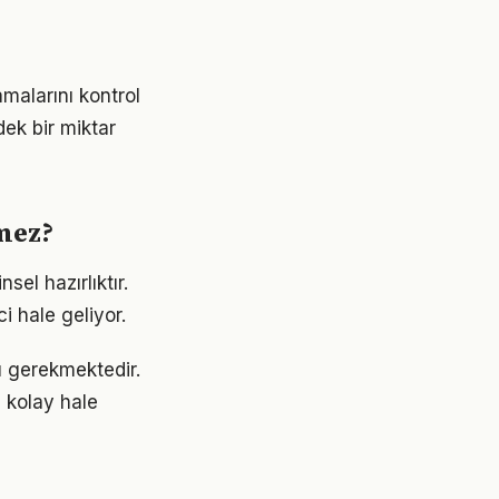
malarını kontrol
ek bir miktar
lmez?
sel hazırlıktır.
i hale geliyor.
ı gerekmektedir.
 kolay hale