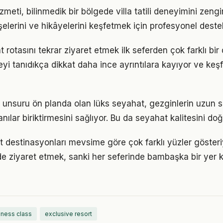
zmeti, bilinmedik bir bölgede villa tatili deneyimini zengin
şelerini ve hikâyelerini keşfetmek için profesyonel deste
 rotasını tekrar ziyaret etmek ilk seferden çok farklı bi
eyi tanıdıkça dikkat daha ince ayrıntılara kayıyor ve keşfi
 unsuru ön planda olan lüks seyahat, gezginlerin uzun 
lar biriktirmesini sağlıyor. Bu da seyahat kalitesini doğr
t destinasyonları mevsime göre çok farklı yüzler gösteriy
de ziyaret etmek, sanki her seferinde bambaşka bir yer
iness class
exclusive resort