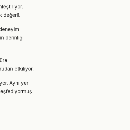
leştiriyor.
k değerli.
r deneyim
n derinliği
süre
udan etkiliyor.
or. Aynı yeri
 keşfediyormuş