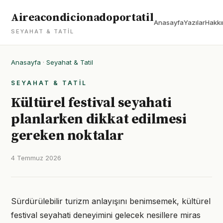
Aireacondicionadoportatil
Anasayfa
Yazılar
Hakkı
SEYAHAT & TATIL
Anasayfa
·
Seyahat & Tatil
SEYAHAT & TATIL
Kültürel festival seyahati
planlarken dikkat edilmesi
gereken noktalar
4 Temmuz 2026
Sürdürülebilir turizm anlayışını benimsemek, kültürel
festival seyahati deneyimini gelecek nesillere miras