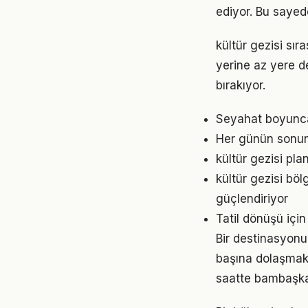
ediyor. Bu sayed
kültür gezisi sı
yerine az yere d
bırakıyor.
Seyahat boyunca
Her günün sonunda
kültür gezisi pl
kültür gezisi bö
güçlendiriyor
Tatil dönüşü içi
Bir destinasyonu
başına dolaşmak 
saatte bambaşka 