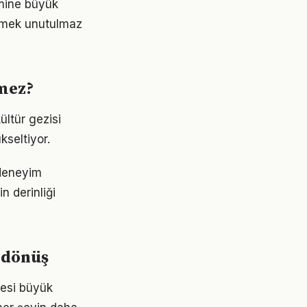
imine büyük
örmek unutulmaz
lmez?
ültür gezisi
kseltiyor.
 deneyim
n derinliği
 dönüş
itesi büyük