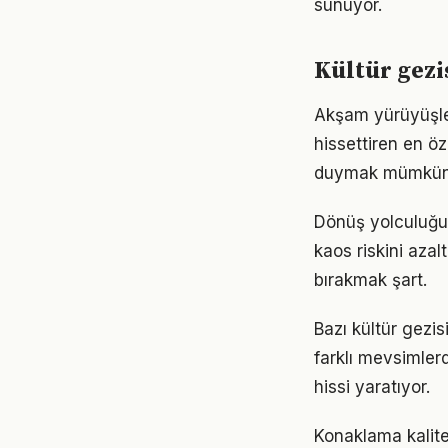
sunuyor.
Kültür gezi
Akşam yürüyüşler
hissettiren en öz
duymak mümkün
Dönüş yolculuğun
kaos riskini aza
bırakmak şart.
Bazı kültür gezis
farklı mevsimler
hissi yaratıyor.
Konaklama kalite