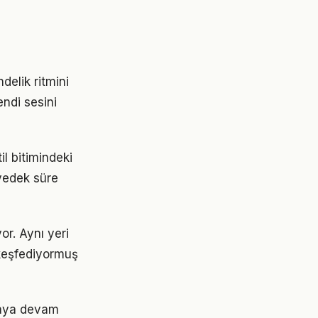
elik ritmini
endi sesini
l bitimindeki
 yedek süre
or. Aynı yeri
 keşfediyormuş
lmaya devam