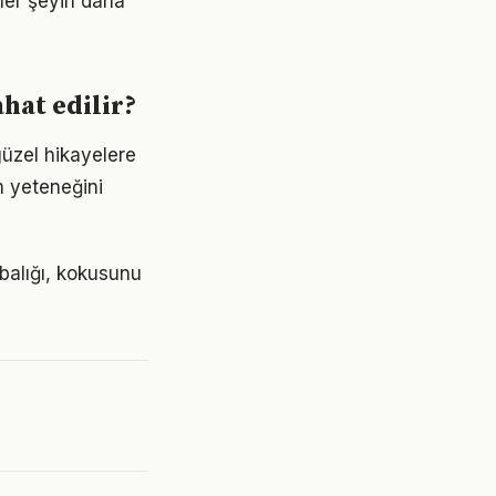
 her şeyin daha
hat edilir?
üzel hikayelere
m yeteneğini
abalığı, kokusunu