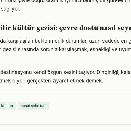
n titizliğiyle doğru orantılı. İyi hazırlanmış bir gündem,
 sağlıyor.
lir kültür gezisi: çevre dostu nasıl seya
da karşılaşılan beklenmedik durumlar, uzun vadede en g
r gezisi sırasında sorunla karşılaşmak, esnekliği ve uyu
 destinasyonu kendi özgün sesini taşıyor. Dinginliği, kal
etmek o yeri gerçekten ziyaret etmek demek.
k kentler
sanat şehri turu