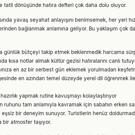
e tatil dönüşünde hatıra defteri çok daha dolu oluyor.
rasında yavaş seyahat anlayışını benimsemek, her yeri hı
erinden bağlanmak anlamına geliyor. Bu yaklaşım çok dah
 günlük bütçeyi takip etmek beklenmedik harcama sürpr
 kısa notlar almak kültür gezisi hatıralarını canlı tutuy
anınıza en az bir serbest gün eklemek yorulmadan keşfetm
lgesinde en azından temel düzeyde yerel dil öğrenmek ile
n hazırlık yapmak rutine kavuşmayı kolaylaştırıyor
n ruhunu tam anlamıyla kavramak için sabahın erken saa
eşsiz bir deneyim sunuyor. Turistlerin henüz doldurmad
bir atmosfer taşıyor.