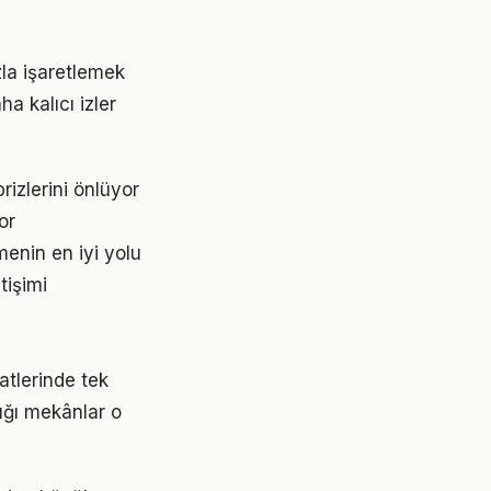
zla işaretlemek
a kalıcı izler
izlerini önlüyor
or
enin en iyi yolu
tişimi
tlerinde tek
ığı mekânlar o