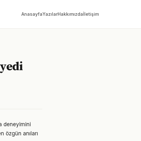
Anasayfa
Yazılar
Hakkımızda
İletişim
 yedi
ta deneyimini
en özgün anıları