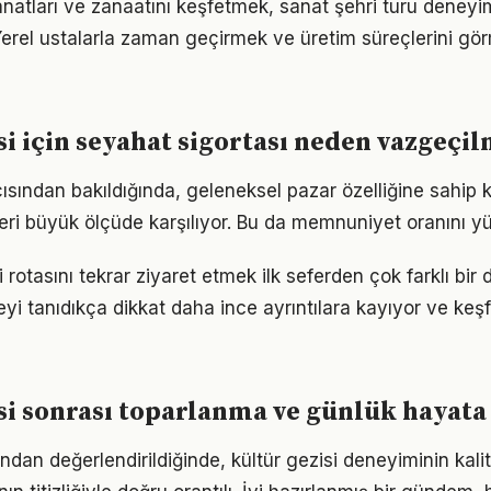
sanatları ve zanaatını keşfetmek, sanat şehri turu deney
. Yerel ustalarla zaman geçirmek ve üretim süreçlerini g
si için seyahat sigortası neden vazgeçi
ısından bakıldığında, geleneksel pazar özelliğine sahip k
leri büyük ölçüde karşılıyor. Bu da memnuniyet oranını yü
i rotasını tekrar ziyaret etmek ilk seferden çok farklı bir
eyi tanıdıkça dikkat daha ince ayrıntılara kayıyor ve keşfi
si sonrası toparlanma ve günlük hayata
çısından değerlendirildiğinde, kültür gezisi deneyiminin kal