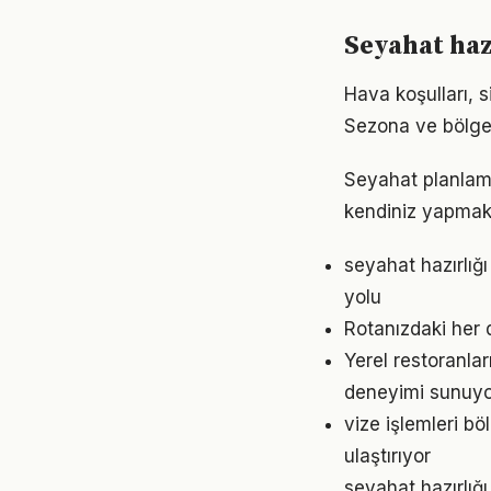
Seyahat haz
Hava koşulları, 
Sezona ve bölgey
Seyahat planlam
kendiniz yapmak,
seyahat hazırlığ
yolu
Rotanızdaki her 
Yerel restoranla
deneyimi sunuy
vize işlemleri bö
ulaştırıyor
seyahat hazırlığ