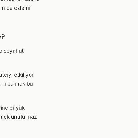
em de özlemi
z?
 o seyahat
iyi etkiliyor.
rını bulmak bu
imine büyük
örmek unutulmaz