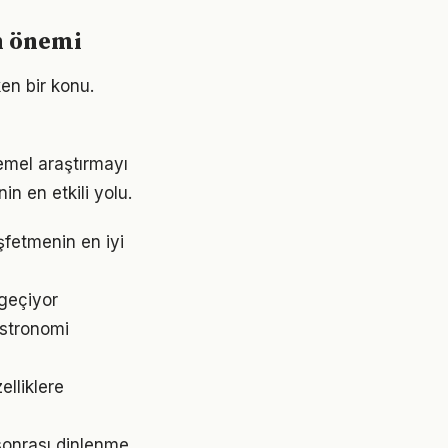
ın önemi
en bir konu.
mel araştırmayı
n en etkili yolu.
şfetmenin en iyi
 geçiyor
astronomi
elliklere
 sonrası dinlenme