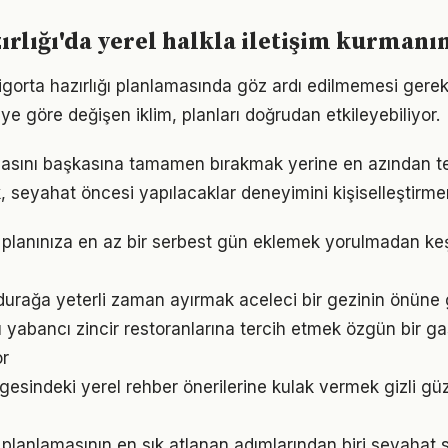
ırlığı'da yerel halkla iletişim kurman
sigorta hazırlığı planlamasında göz ardı edilmemesi gerek
e göre değişen iklim, planları doğrudan etkileyebiliyor.
asını başkasına tamamen bırakmak yerine en azından te
 seyahat öncesi yapılacaklar deneyimini kişiselleştirmeni
ı planınıza en az bir serbest gün eklemek yorulmadan ke
durağa yeterli zaman ayırmak aceleci bir gezinin önüne
rı yabancı zincir restoranlarına tercih etmek özgün bir g
or
lgesindeki yerel rehber önerilerine kulak vermek gizli güz
ı planlamasının en sık atlanan adımlarından biri seyahat