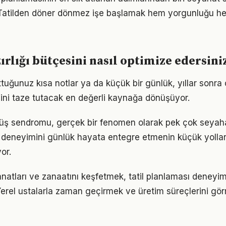
Tatilden döner dönmez işe başlamak hem yorgunluğu h
ırlığı bütçesini nasıl optimize edersini
ttuğunuz kısa notlar ya da küçük bir günlük, yıllar sonra
mini taze tutacak en değerli kaynağa dönüşüyor.
nüş sendromu, gerçek bir fenomen olarak pek çok seyahatç
ı deneyimini günlük hayata entegre etmenin küçük yolla
or.
sanatları ve zanaatını keşfetmek, tatil planlaması deney
. Yerel ustalarla zaman geçirmek ve üretim süreçlerini g