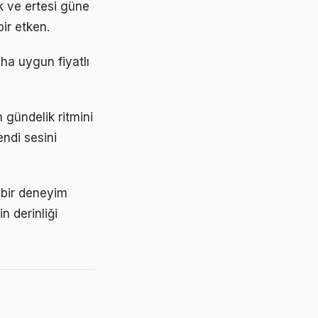
k ve ertesi güne
ir etken.
ha uygun fiyatlı
 gündelik ritmini
endi sesini
ı bir deneyim
n derinliği