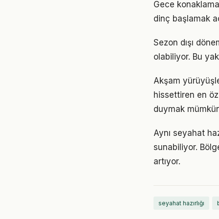
Gece konaklaması
dinç başlamak aç
Sezon dışı dönem
olabiliyor. Bu ya
Akşam yürüyüşler
hissettiren en öz
duymak mümkün
Aynı seyahat hazı
sunabiliyor. Bölg
artıyor.
seyahat hazırlığı