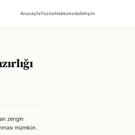
Anasayfa
Yazılar
Hakkımızda
İletişim
zırlığı
dan zengin
alınması mümkün.