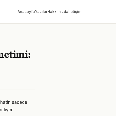
Anasayfa
Yazılar
Hakkımızda
İletişim
netimi:
ahatin sadece
tlıyor.