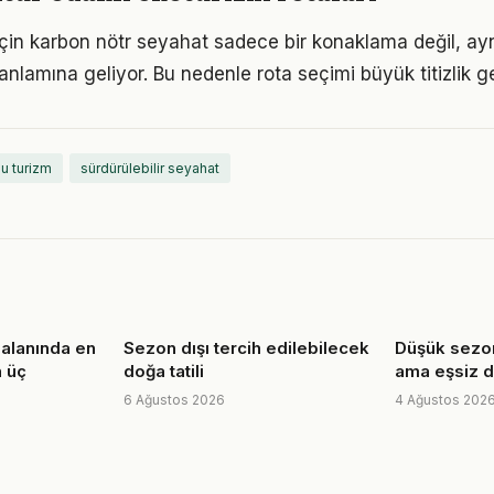
çin karbon nötr seyahat sadece bir konaklama değil, a
f anlamına geliyor. Bu nedenle rota seçimi büyük titizlik ge
u turizm
sürdürülebilir seyahat
 alanında en
Sezon dışı tercih edilebilecek
Düşük sezon 
n üç
doğa tatili
ama eşsiz 
6 Ağustos 2026
4 Ağustos 202