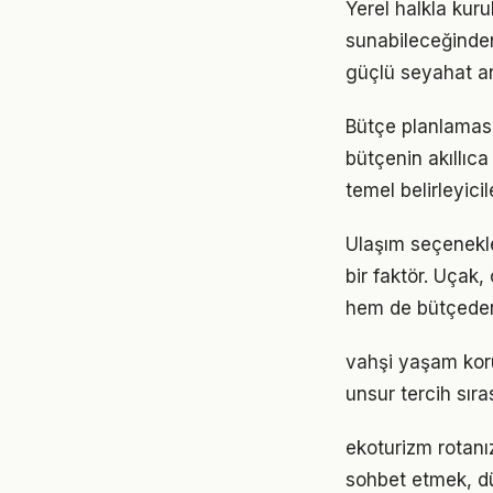
Yerel halkla kur
sunabileceğinden
güçlü seyahat a
Bütçe planlaması,
bütçenin akıllıca
temel belirleyici
Ulaşım seçenekle
bir faktör. Uçak
hem de bütçeden 
vahşi yaşam koru
unsur tercih sıra
ekoturizm rotanız
sohbet etmek, d