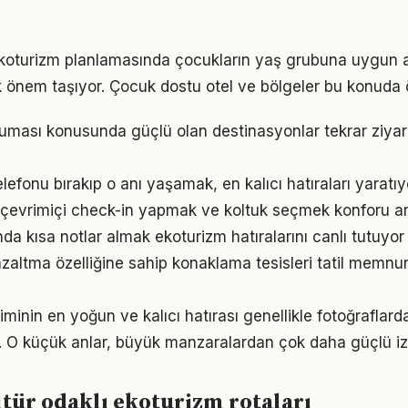
 ekoturizm planlamasında çocukların yaş grubuna uygun a
önem taşıyor. Çocuk dostu otel ve bölgeler bu konuda ö
uması konusunda güçlü olan destinasyonlar tekrar ziyar
elefonu bırakıp o anı yaşamak, en kalıcı hatıraları yaratıy
çevrimiçi check-in yapmak ve koltuk seçmek konforu art
a kısa notlar almak ekoturizm hatıralarını canlı tutuyor
azaltma özelliğine sahip konaklama tesisleri tatil memnun
inin en yoğun ve kalıcı hatırası genellikle fotoğraflarda
. O küçük anlar, büyük manzaralardan çok daha güçlü izle
ltür odaklı ekoturizm rotaları