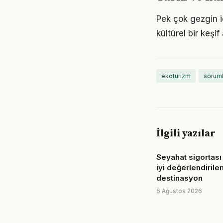
Pek çok gezgin i
kültürel bir keşi
ekoturizm
soruml
İlgili yazılar
Seyahat sigortası
iyi değerlendirile
destinasyon
6 Ağustos 2026