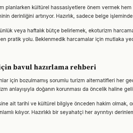
izm planlarken kültürel hassasiyetlere önem vermek hem
in derinliğini artırıyor. Hazırlık, sadece belge işleminden
günlük veya haftalık bütçe belirlemek, ekoturizm harcamal
 en pratik yolu. Beklenmedik harcamalar için mutlaka yed
çin bavul hazırlama rehberi
nlar için bozulmamış sorumlu turizm alternatifleri her geç
rizm anlayışıyla doğanın korunması da öncelik haline geli
ine ait tarihi ve kültürel bilgiye önceden hakim olmak, o
lamlı kılıyor. Hazırlıklı bir seyahatçi her ayrıntıyı derinl