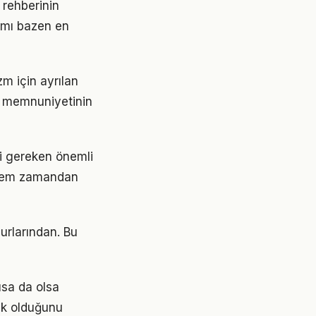
 rehberinin
şımı bazen en
zm için ayrılan
til memnuniyetinin
i gereken önemli
k hem zamandan
urlarından. Bu
ısa da olsa
ak olduğunu