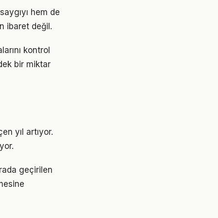
 saygıyı hem de
 ibaret değil.
arını kontrol
ek bir miktar
en yıl artıyor.
yor.
rada geçirilen
emesine