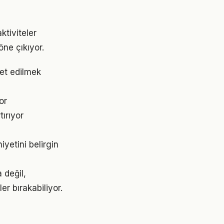
ktiviteler
ne çıkıyor.
et edilmek
or
ırıyor
iyetini belirgin
 değil,
r bırakabiliyor.