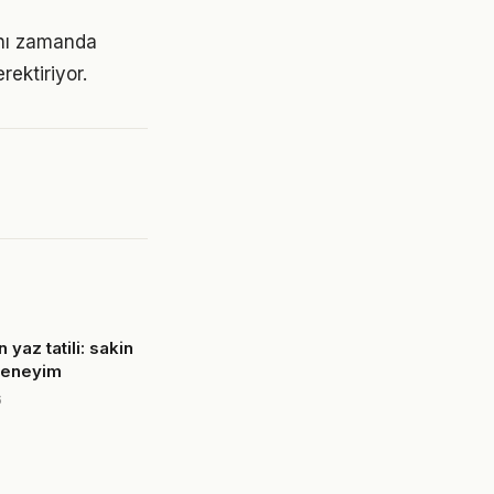
ynı zamanda
rektiriyor.
yaz tatili: sakin
deneyim
6