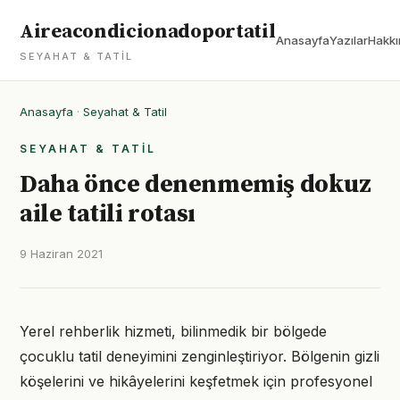
Aireacondicionadoportatil
Anasayfa
Yazılar
Hakkı
SEYAHAT & TATIL
Anasayfa
·
Seyahat & Tatil
SEYAHAT & TATIL
Daha önce denenmemiş dokuz
aile tatili rotası
9 Haziran 2021
Yerel rehberlik hizmeti, bilinmedik bir bölgede
çocuklu tatil deneyimini zenginleştiriyor. Bölgenin gizli
köşelerini ve hikâyelerini keşfetmek için profesyonel