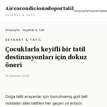
Aireacondicionadoportatil
Anasayfa
Yazılar
Hakkı
SEYAHAT & TATIL
Anasayfa
·
Seyahat & Tatil
SEYAHAT & TATIL
Çocuklarla keyifli bir tatil
destinasyonları için dokuz
öneri
19 Haziran 2026
Doğa tatili arayanlar için bozulmamış gizli tatil
noktaları alternatifleri her geçen yıl artıyor.