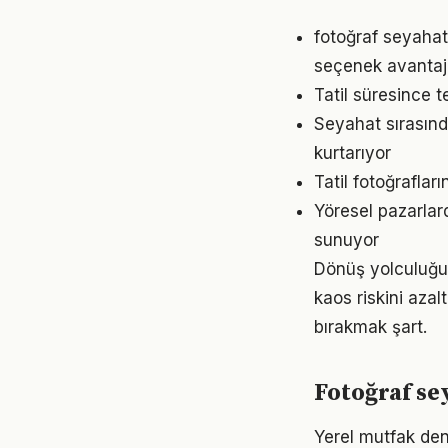
fotoğraf seyaha
seçenek avantajı
Tatil süresince t
Seyahat sırasınd
kurtarıyor
Tatil fotoğrafla
Yöresel pazarlar
sunuyor
Dönüş yolculuğun
kaos riskini aza
bırakmak şart.
Fotoğraf se
Yerel mutfak dene