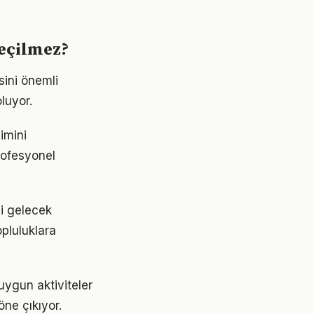
geçilmez?
sini önemli
oluyor.
yimini
profesyonel
ni gelecek
pluluklara
uygun aktiviteler
ne çıkıyor.