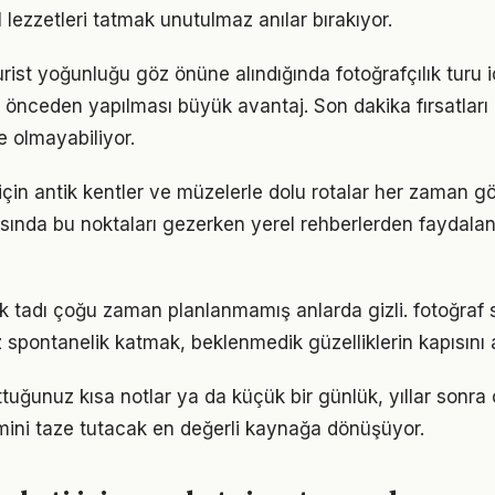
 lezzetleri tatmak unutulmaz anılar bırakıyor.
rist yoğunluğu göz önüne alındığında fotoğrafçılık turu i
 önceden yapılması büyük avantaj. Son dakika fırsatlar
e olmayabiliyor.
 için antik kentler ve müzelerle dolu rotalar her zaman gö
ırasında bu noktaları gezerken yerel rehberlerden faydal
 tadı çoğu zaman planlanmamış anlarda gizli. fotoğraf 
 spontanelik katmak, beklenmedik güzelliklerin kapısını a
tuğunuz kısa notlar ya da küçük bir günlük, yıllar sonra 
ini taze tutacak en değerli kaynağa dönüşüyor.