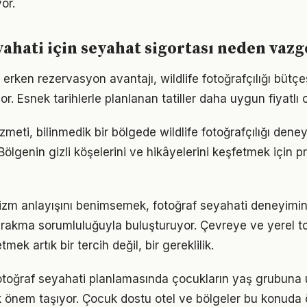
yor.
yahati için seyahat sigortası neden vaz
 erken rezervasyon avantajı, wildlife fotoğrafçılığı bütçe
or. Esnek tarihlerle planlanan tatiller daha uygun fiyatlı 
izmeti, bilinmedik bir bölgede wildlife fotoğrafçılığı dene
 Bölgenin gizli köşelerini ve hikâyelerini keşfetmek için 
urizm anlayışını benimsemek, fotoğraf seyahati deneyimi
bırakma sorumluluğuyla buluşturuyor. Çevreye ve yerel to
mek artık bir tercih değil, bir gereklilik.
 fotoğraf seyahati planlamasında çocukların yaş grubuna 
önem taşıyor. Çocuk dostu otel ve bölgeler bu konuda ö