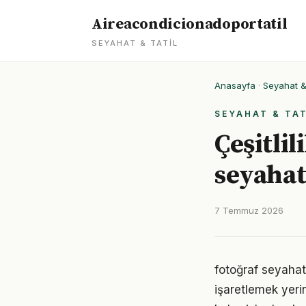
Aireacondicionadoportatil
SEYAHAT & TATIL
Anasayfa
·
Seyahat & 
SEYAHAT & TAT
Çeşitli
seyahat
7 Temmuz 2026
fotoğraf seyahat
işaretlemek yeri