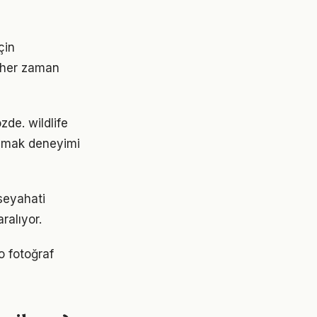
çin
ı her zaman
zde. wildlife
anmak deneyimi
seyahati
ralıyor.
o fotoğraf