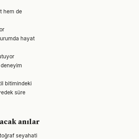
at hem de
or
 durumda hayat
utuyor
r deneyim
l bitimindeki
 yedek süre
acak anılar
otoğraf seyahati