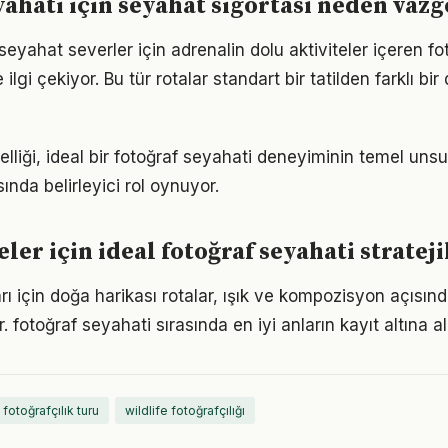
yahati için seyahat sigortası neden vaz
eyahat severler için adrenalin dolu aktiviteler içeren fo
e ilgi çekiyor. Bu tür rotalar standart bir tatilden farklı bi
özelliği, ideal bir fotoğraf seyahati deneyiminin temel uns
sında belirleyici rol oynuyor.
ler için ideal fotoğraf seyahati strateji
rı için doğa harikası rotalar, ışık ve kompozisyon açısın
. fotoğraf seyahati sırasında en iyi anların kayıt altına
fotoğrafçılık turu
wildlife fotoğrafçılığı