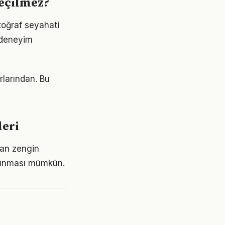
geçilmez?
toğraf seyahati
r deneyim
urlarından. Bu
leri
dan zengin
 alınması mümkün.