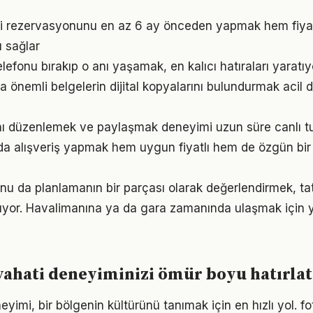
ti rezervasyonunu en az 6 ay önceden yapmak hem fiy
 sağlar
elefonu bırakıp o anı yaşamak, en kalıcı hatıraları yaratıy
a önemli belgelerin dijital kopyalarını bulundurmak acil
rını düzenlemek ve paylaşmak deneyimi uzun süre canlı t
da alışveriş yapmak hem uygun fiyatlı hem de özgün bi
u da planlamanın bir parçası olarak değerlendirmek, tati
ltıyor. Havalimanına ya da gara zamanında ulaşmak için
yahati deneyiminizi ömür boyu hatırlat
yimi, bir bölgenin kültürünü tanımak için en hızlı yol. f