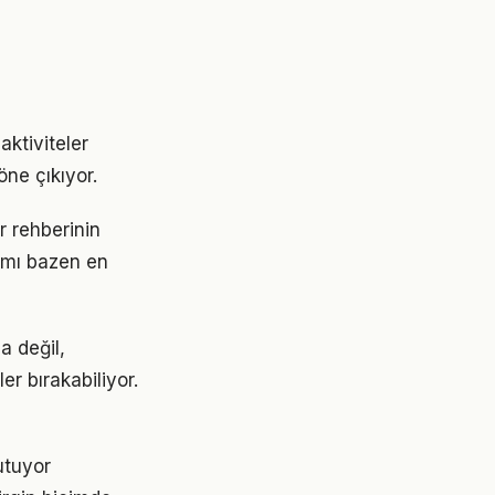
aktiviteler
ne çıkıyor.
r rehberinin
şımı bazen en
a değil,
r bırakabiliyor.
utuyor