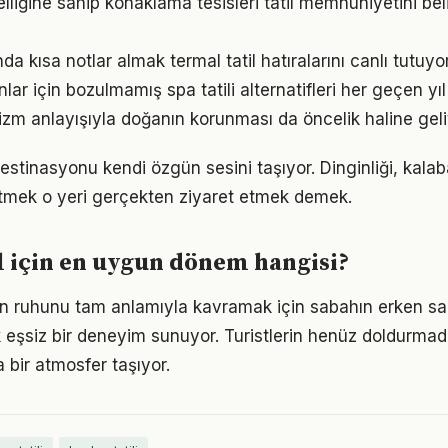
lliğine sahip konaklama tesisleri tatil memnuniyetini bel
 kısa notlar almak termal tatil hatıralarını canlı tutuyo
lar için bozulmamış spa tatili alternatifleri her geçen yıl 
rizm anlayışıyla doğanın korunması da öncelik haline geli
destinasyonu kendi özgün sesini taşıyor. Dinginliği, kala
etmek o yeri gerçekten ziyaret etmek demek.
l için en uygun dönem hangisi?
n ruhunu tam anlamıyla kavramak için sabahın erken saa
eşsiz bir deneyim sunuyor. Turistlerin henüz doldurmad
bir atmosfer taşıyor.