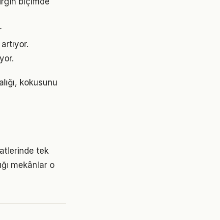
irgin biçimde
r
artıyor.
yor.
balığı, kokusunu
tlerinde tek
ığı mekânlar o