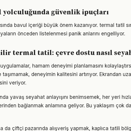
l yolculuğunda güvenlik ipuçları
ırasında bavul içeriği büyük önem kazanıyor. termal tatil s
yaların önceden listelenmesi panik anlarını engelliyor.
lir termal tatil: çevre dostu nasıl seyah
ve uygulamalar, hamam deneyimi planlamasını kolaylaştırs
tile taşımamak, deneyimin kalitesini artırıyor. Ekrandan 
sini veriyor.
asında yavaş seyahat anlayışını benimsemek, her yeri hızl
erinden bağlanmak anlamına geliyor. Bu yaklaşım çok dah
 ya da çiftçi pazarında alışveriş yapmak, kaplıca tatili b