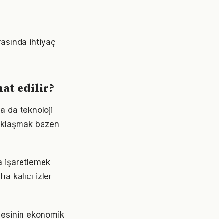
ırasında ihtiyaç
at edilir?
a da teknoloji
uzaklaşmak bazen
a işaretlemek
a kalıcı izler
ölgesinin ekonomik