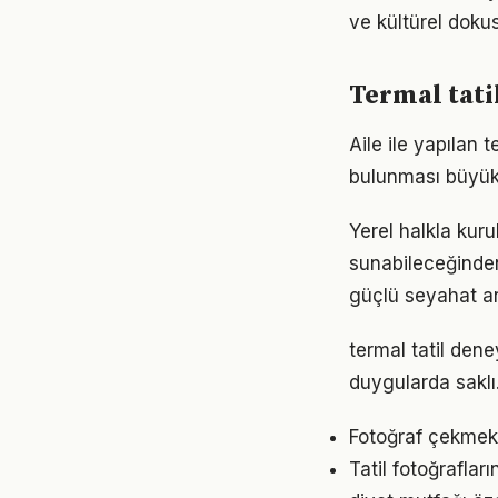
ve kültürel doku
Termal tati
Aile ile yapılan 
bulunması büyük 
Yerel halkla kuru
sunabileceğinden
güçlü seyahat a
termal tatil dene
duygularda saklı
Fotoğraf çekmek i
Tatil fotoğrafla