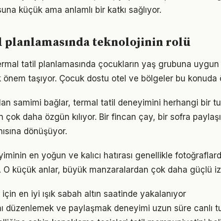
suna küçük ama anlamlı bir katkı sağlıyor.
l planlamasında teknolojinin rolü
termal tatil planlamasında çocukların yaş grubuna uygun 
önem taşıyor. Çocuk dostu otel ve bölgeler bu konuda ö
lan samimi bağlar, termal tatil deneyimini herhangi bir tu
 çok daha özgün kılıyor. Bir fincan çay, bir sofra payla
nısına dönüşüyor.
yiminin en yoğun ve kalıcı hatırası genellikle fotoğraflard
. O küçük anlar, büyük manzaralardan çok daha güçlü izle
çin en iyi ışık sabah altın saatinde yakalanıyor
rını düzenlemek ve paylaşmak deneyimi uzun süre canlı t