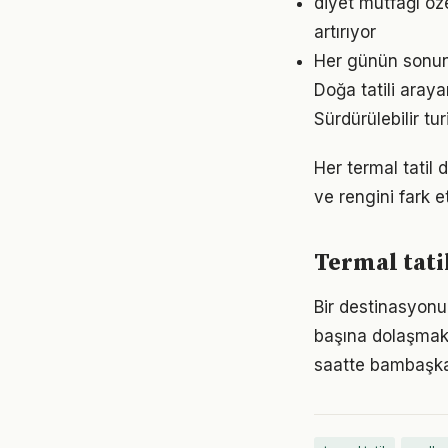
diyet mutfağı öze
artırıyor
Her günün sonunda
Doğa tatili arayan
Sürdürülebilir tu
Her termal tatil 
ve rengini fark 
Termal tati
Bir destinasyonu
başına dolaşmak 
saatte bambaşka 