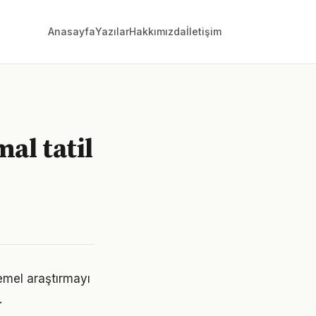
Anasayfa
Yazılar
Hakkımızda
İletişim
al tatil
mel araştırmayı
.