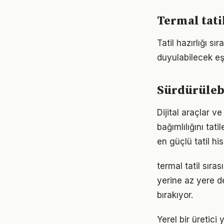
Termal tati
Tatil hazırlığı s
duyulabilecek eş
Sürdürülebi
Dijital araçlar 
bağımlılığını ta
en güçlü tatil his
termal tatil sır
yerine az yere d
bırakıyor.
Yerel bir üretici